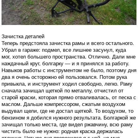
Зачистка деталей
Теперь предстояла зачистка рамы и всего остального.
Убрал в гараже: подмел, все лишнее засунул, куда
мог, хотел большего пространства. Отлично. Дали мне
наждачный круг, болгарку — и я принялся за работу.
Навыков работы с инструментом не было, поэтому дня
два я очень осторожно ей пользовался. Потом рука
привыкла, и инструмент ходил свободно, легко. Раму
сначала зачищал щеткой по металлу, отчистил от
старой краски, которая прямо отваливалась, от песка с
маслом. Дальше компрессором, сжатым воздухом
выдувал щели, где не достал щеткой. То воздухом, то
бензином я добился нужного результата. Болгаркой же
зачищал только места, где видел ржавчину, всю раму
чистить было не нужно: родная краска держалась