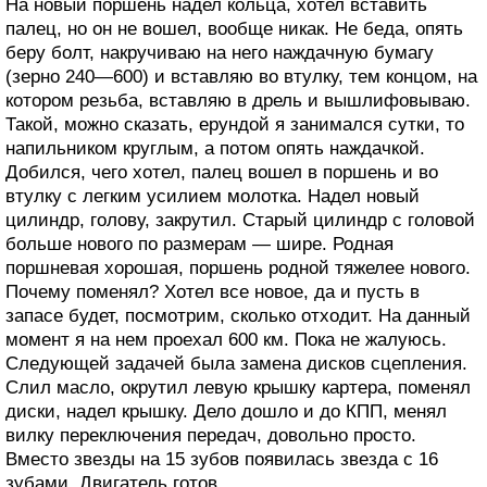
На новый поршень надел кольца, хотел вставить
палец, но он не вошел, вообще никак. Не беда, опять
беру болт, накручиваю на него наждачную бумагу
(зерно 240—600) и вставляю во втулку, тем концом, на
котором резьба, вставляю в дрель и вышлифовываю.
Такой, можно сказать, ерундой я занимался сутки, то
напильником круглым, а потом опять наждачкой.
Добился, чего хотел, палец вошел в поршень и во
втулку с легким усилием молотка. Надел новый
цилиндр, голову, закрутил. Старый цилиндр с головой
больше нового по размерам — шире. Родная
поршневая хорошая, поршень родной тяжелее нового.
Почему поменял? Хотел все новое, да и пусть в
запасе будет, посмотрим, сколько отходит. На данный
момент я на нем проехал 600 км. Пока не жалуюсь.
Следующей задачей была замена дисков сцепления.
Слил масло, окрутил левую крышку картера, поменял
диски, надел крышку. Дело дошло и до КПП, менял
вилку переключения передач, довольно просто.
Вместо звезды на 15 зубов появилась звезда с 16
зубами. Двигатель готов.