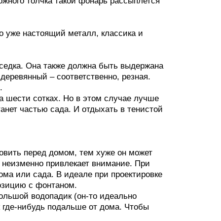
рожного толчка такой фонарь рассыплется
о уже настоящий металл, классика и
седка. Она также должна быть выдержана
 деревянный – соответственно, резная.
.
а шести сотках. Но в этом случае лучше
анет частью сада. И отдыхать в тенистой
овить перед домом, тем хуже он может
й неизменно привлекает внимание. При
ома или сада. В идеале при проектировке
озицию с фонтаном.
большой водопадик (он-то идеально
 где-нибудь подальше от дома. Чтобы