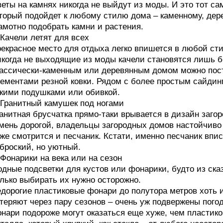
еты на камнях никогда не выйдут из моды. И это тот с
торый подойдет к любому стилю дома – каменному, дер
амотно подобрать камни и растения.
 Качели летят для всех
екрасное место для отдыха легко впишется в любой стил
когда не выходящие из моды качели становятся лишь 
ассически-каменным или деревянным домом можно пост
ементами резной ковки. Рядом с более простым сайдин
кими подушками или обивкой.
 Гранитный камушек под ногами
анитная брусчатка прямо-таки врывается в дизайн загор
мень дорогой, владельцы загородных домов настойчиво 
же смотрится и песчаник. Кстати, именно песчаник впис
броский, но уютный.
 Фонарики на века или на сезон
дные подсветки для кустов или фонарики, будто из сказ
лько выбирать их нужно осторожно.
дорогие пластиковые фонари до полутора метров хоть и
теряют через пару сезонов – очень уж подвержены пог
нари подороже могут оказаться еще хуже, чем пластик