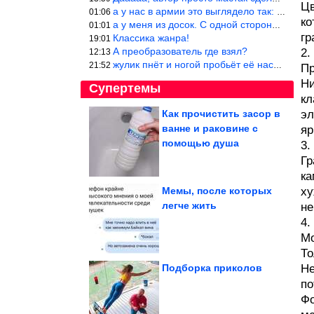
Цв
а у нас в армии это выглядело так: снизу полозья из сваренные тр
01:06
ко
а у меня из досок. С одной стороны сарай, а другая половина — ду
01:01
гр
Классика жанра!
19:01
А преобразователь где взял?
2.
12:13
жулик пнёт и ногой пробьёт её насквозь. Но даже если и никогда н
21:52
Пр
Ни
Супертемы
кл
Как прочистить засор в
эл
ванне и раковине с
яр
Повара раскрыли
секрет идеальной
помощью душа
3.
текстуры. Молочная...
Гр
ка
Мемы, после которых
ху
легче жить
не
Пугающие фотографии
глубоких вод и того, что
4.
бывает под...
Мо
То
Подборка приколов
Не
по
Фо
Неопровержимые доказательства, что жизнь с котом...