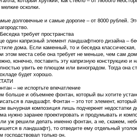
талла, который хрупкий, как стекло – от любого неосто
 мелкие осколки.
мые долговечные и самые дорогие – от 8000 рублей. Эт
агородство.
 Беседка требует пространства
е один капризный элемент ландшафтного дизайна – бе
стиле дома. Если каменный, то и беседка классическая,
и этом места себе она требует не меньше, чем сам дом
жно, конечно, поставить эту капризную конструкцию и н
лностью увить ее плющом или виноградом. Тогда она ст
охладе будет хорошо.
СТАТИ
нтан – не испортьте впечатление
м больше и объемнее фонтан, который вы хотите устан
исаться в ландшафт. Фонтан – это тот элемент, которы
ом вычурная композиция лишь подчеркнет недостатки д
ма нужно заранее проектировать и продумывать и комп
ли уж решили делать именно фонтан, а не, скажем, не
ишется в ландшафт), то отведите ему отдельный уголок
м господствовал только он.