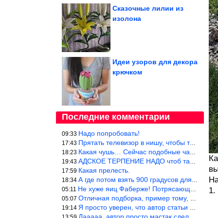
Сказочные лилии из
изолона
Идеи узоров для декора
крючком
Последние комментарии
Надо попробовать!
09:33
Прятать телевизор в нишу, чтобы тепло от ТВ не отводилось и теле
17:43
Какая чушь… Сейчас подобные часы в магазине стоят меньше 10 долл
18:23
Ка
АДСКОЕ ТЕРПЕНИЕ НАДО чтоб такое вышить
19:43
вы
Какая прелесть.
17:59
На
А где потом взять 900 градусов для обжига?
18:34
Не хуже яиц Фаберже! Потрясающе!!! Молодчина....!!!
05:11
1.
Отличная подборка, пример тому, чем можно и сейчас заниматься…
05:07
Я просто уверен, что автор статьи никогда не будет использовать
19:14
Дааааа, автор просто мастак сделать интригу на ровном месте! А н
13:59