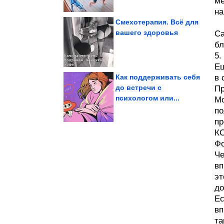
ме
на
Смехотерапия. Всё для
вашего здоровья
Са
бл
фотографии с бобрами
Самые очаровательные
5.
Ещ
Как поддерживать себя
в 
до встречи с
Пр
закона...
психологом или...
Мо
республикой» из-за
«банановой
Дуров сравнил ЕС с
по
пр
К
Фо
Че
вп
эт
до
Ес
вп
та