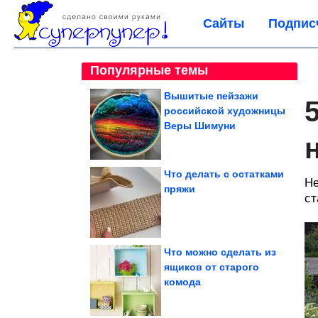
Сайты
Подпис
Популярные темы
Вышитые пейзажи
российской художницы
Веры Шимуни
Что делать с остатками
Не
пряжи
ст
Что можно сделать из
ящиков от старого
комода