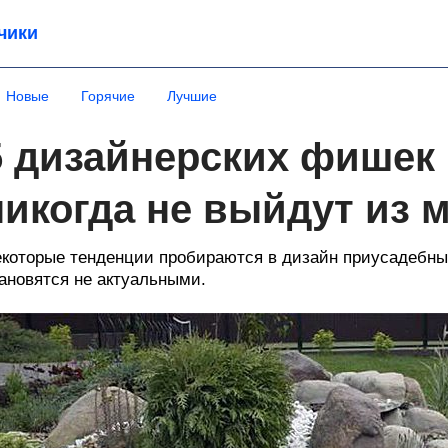
чики
Новые
Горячие
Лучшие
5 дизайнерских фишек 
никогда не выйдут из 
которые тенденции пробираются в дизайн приусадебных
ановятся не актуальными.