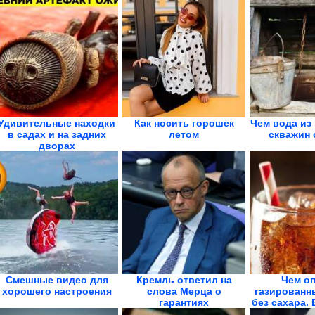
Удивительные находки
Как носить горошек
Чем вода из
в садах и на задних
летом
скважин 
дворах
Смешные видео для
Кремль ответил на
Чем о
хорошего настроения
слова Мерца о
газированн
гарантиях
без сахара.
безопасности...
в..