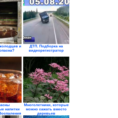
 колодцев и
ДТП. Подборка на
опасна?
видеорегистратор
пасны
Многолетники, которые
ые напитки
можно сажать вместо
 Воспаления
деревьев
.