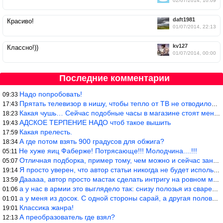
02/07/2014, 10:09
daft1981
Красиво!
01/07/2014, 22:13
kv127
Классно!))
01/07/2014, 00:00
Последние комментарии
Надо попробовать!
09:33
Прятать телевизор в нишу, чтобы тепло от ТВ не отводилось и теле
17:43
Какая чушь… Сейчас подобные часы в магазине стоят меньше 10 долл
18:23
АДСКОЕ ТЕРПЕНИЕ НАДО чтоб такое вышить
19:43
Какая прелесть.
17:59
А где потом взять 900 градусов для обжига?
18:34
Не хуже яиц Фаберже! Потрясающе!!! Молодчина....!!!
05:11
Отличная подборка, пример тому, чем можно и сейчас заниматься…
05:07
Я просто уверен, что автор статьи никогда не будет использовать
19:14
Дааааа, автор просто мастак сделать интригу на ровном месте! А н
13:59
а у нас в армии это выглядело так: снизу полозья из сваренные тр
01:06
а у меня из досок. С одной стороны сарай, а другая половина — ду
01:01
Классика жанра!
19:01
А преобразователь где взял?
12:13