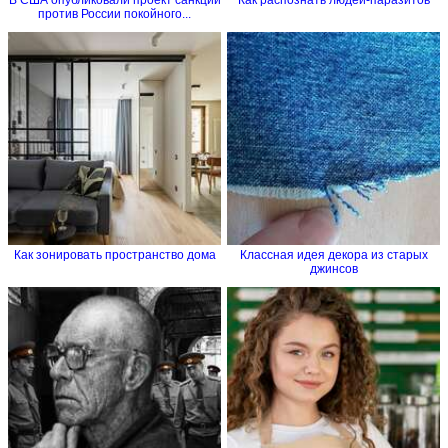
В США опубликовали проект санкций
Как распознать людей-паразитов
против России покойного...
Как зонировать пространство дома
Классная идея декора из старых
джинсов