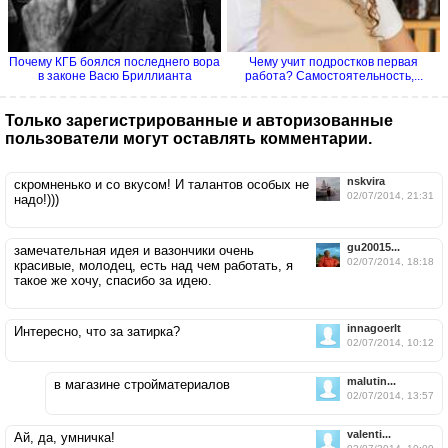
Почему КГБ боялся последнего вора
Чему учит подростков первая
в законе Васю Бриллианта
работа? Самостоятельность,...
Только зарегистрированные и авторизованные
пользователи могут оставлять комментарии.
nskvira
скромненько и со вкусом! И талантов особых не
02/07/2014, 21:31
надо!)))
gu20015...
замечательная идея и вазончики очень
02/07/2014, 18:18
красивые, молодец, есть над чем работать, я
такое же хочу, спасибо за идею.
innagoerlt
Интересно, что за затирка?
02/07/2014, 10:12
malutin...
в магазине стройматериалов
02/07/2014, 13:57
valenti...
Ай, да, умничка!