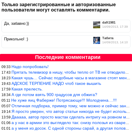
Только зарегистрированные и авторизованные
пользователи могут оставлять комментарии.
daft1981
Да, забавно:))
14/09/2013, 17:39
Табита
Прикольно! :)
14/09/2013, 14:10
Последние комментарии
Надо попробовать!
09:33
Прятать телевизор в нишу, чтобы тепло от ТВ не отводилось и теле
17:43
Какая чушь… Сейчас подобные часы в магазине стоят меньше 10 долл
18:23
АДСКОЕ ТЕРПЕНИЕ НАДО чтоб такое вышить
19:43
Какая прелесть.
17:59
А где потом взять 900 градусов для обжига?
18:34
Не хуже яиц Фаберже! Потрясающе!!! Молодчина....!!!
05:11
Отличная подборка, пример тому, чем можно и сейчас заниматься…
05:07
Я просто уверен, что автор статьи никогда не будет использовать
19:14
Дааааа, автор просто мастак сделать интригу на ровном месте! А н
13:59
а у нас в армии это выглядело так: снизу полозья из сваренные тр
01:06
а у меня из досок. С одной стороны сарай, а другая половина — ду
01:01